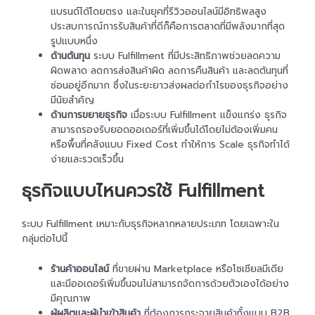
แบรนด์ได้โดยตรง และในยุคที่รีวิวออนไลน์มีอิทธิพลสูง
ประสบการณ์การรับสินค้าที่ดีก็คือการตลาดที่มีพลังมากที่สุด
รูปแบบหนึ่ง
ด้านต้นทุน
ระบบ Fulfillment ที่มีประสิทธิภาพช่วยลดความ
ผิดพลาด ลดการส่งสินค้าผิด ลดการคืนสินค้า และลดต้นทุนที่
ซ่อนอยู่อีกมาก ซึ่งในระยะยาวส่งผลต่อกำไรของธุรกิจอย่าง
มีนัยสำคัญ
ด้านการขยายธุรกิจ
เมื่อระบบ Fulfillment แข็งแกร่ง ธุรกิจ
สามารถรองรับยอดออเดอร์ที่เพิ่มขึ้นได้โดยไม่ต้องเพิ่มคน
หรือพื้นที่คลังแบบ Fixed Cost ทำให้การ Scale ธุรกิจทำได้
ง่ายและรวดเร็วขึ้น
ธุรกิจแบบไหนควรใช้ Fulfillment
ระบบ Fulfillment เหมาะกับธุรกิจหลากหลายประเภท โดยเฉพาะใน
กลุ่มต่อไปนี้
ร้านค้าออนไลน์
ที่ขายผ่าน Marketplace หรือโซเชียลมีเดีย
และมีออเดอร์เพิ่มขึ้นจนไม่สามารถจัดการด้วยตัวเองได้อย่าง
มีคุณภาพ
ผู้ผลิตและผู้นำเข้าสินค้า
ที่ต้องการกระจายสินค้าทั้งแบบ B2B